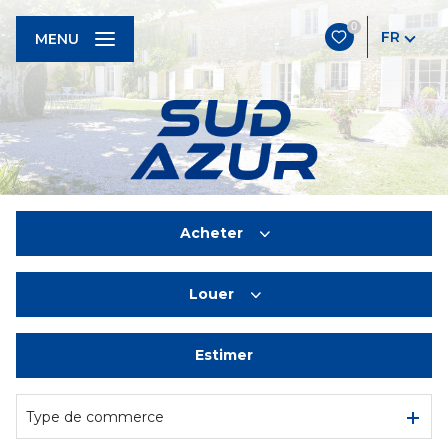
0
FR
MENU
Acheter
Louer
De l'ancien
Estimer
à l'année
De l'immo pro
Type de commerce