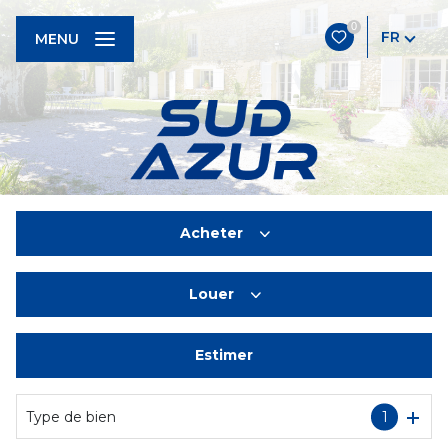
0
FR
MENU
Acheter
Louer
De l'ancien
Estimer
à l'année
De l'immo pro
Type de bien
1