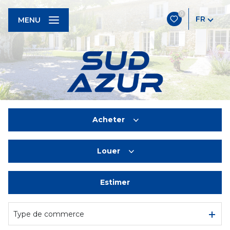
0
FR
MENU
Acheter
Louer
De l'ancien
Estimer
à l'année
De l'immo pro
Type de commerce