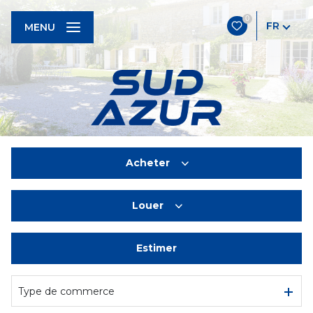
0
FR
MENU
Acheter
Louer
De l'ancien
Estimer
à l'année
De l'immo pro
Type de commerce