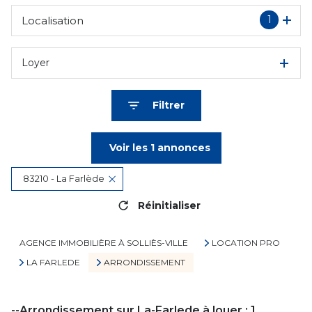
1
Localisation
Loyer
Filtrer
Voir les
1
annonces
83210 - La Farlède
Réinitialiser
AGENCE IMMOBILIÈRE À SOLLIÈS-VILLE
LOCATION PRO
LA FARLEDE
ARRONDISSEMENT
--Arrondissement sur La-Farlede à louer :
1