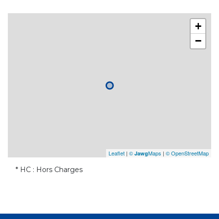
+
−
Leaflet
|
©
Maps
|
© OpenStreetMap
Jawg
* HC : Hors Charges