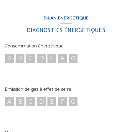
BILAN ÉNERGÉTIQUE
DIAGNOSTICS ÉNERGETIQUES
Consommation énergétique
A
B
C
D
E
F
G
Emission de gaz à effet de serre
A
B
C
D
E
F
G