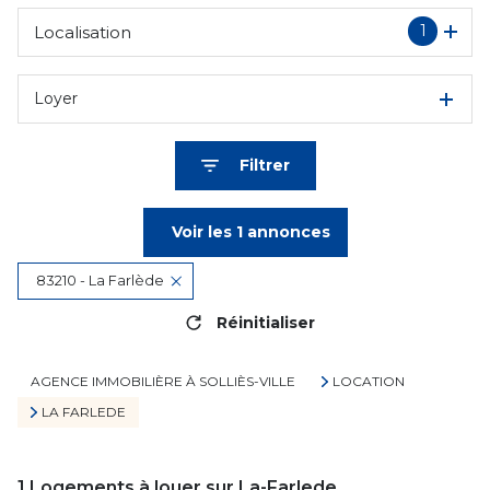
1
Localisation
Loyer
Filtrer
Voir les
1
annonces
83210 - La Farlède
Réinitialiser
AGENCE IMMOBILIÈRE À SOLLIÈS-VILLE
LOCATION
LA FARLEDE
1
Logements à louer sur La-Farlede