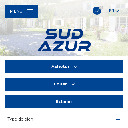
0
FR
MENU
Acheter
Louer
De l'ancien
Estimer
à l'année
De l'immo pro
Type de bien