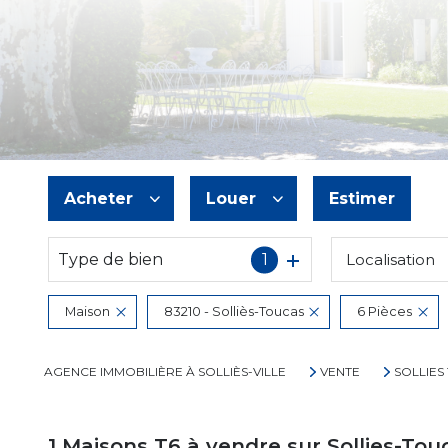
Acheter
Louer
Estimer
Type de bien
1
Localisation
De l'ancien
à l'année
De l'immo pro
Maison
83210 - Solliès-Toucas
6 Pièces
AGENCE IMMOBILIÈRE À SOLLIÈS-VILLE
VENTE
SOLLIES
1
Maisons T6 à vendre sur Sollies-Tou