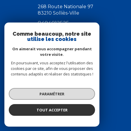
268 Route Nationale 97
83210
Solliès-Ville
0494012525
info@sudazur.net
Comme beaucoup, notre site
utilise les cookies
On aimerait vous accompagner pendant
votre visite.
NOS RÉSEAUX
En poursuivant, vous acceptez l'utilisation des
nous suivre
cookies par ce site, afin de vous proposer des
contenus adaptés et réaliser des statistiques !
PARAMÉTRER
ADHÉRENTS
TOUT ACCEPTER
nous adhérons