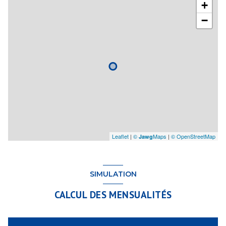
+
−
Leaflet
|
©
Maps
|
© OpenStreetMap
Jawg
SIMULATION
CALCUL DES MENSUALITÉS