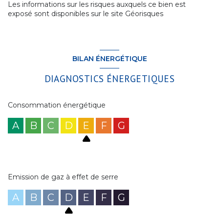
Les informations sur les risques auxquels ce bien est
exposé sont disponibles sur le site
Géorisques
BILAN ÉNERGÉTIQUE
DIAGNOSTICS ÉNERGETIQUES
Consommation énergétique
A
B
C
D
E
F
G
Emission de gaz à effet de serre
A
B
C
D
E
F
G