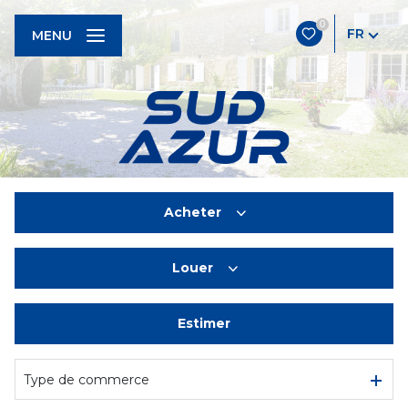
0
FR
MENU
Acheter
Louer
De l'ancien
Estimer
à l'année
De l'immo pro
Type de commerce