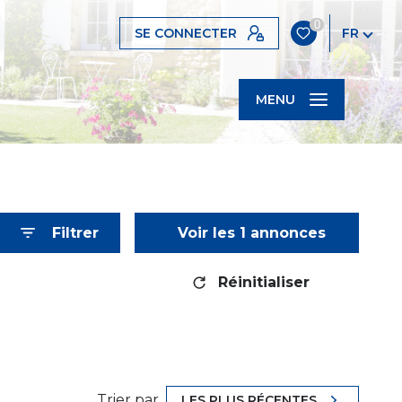
0
SE CONNECTER
FR
MENU
Filtrer
Voir les
1
annonces
Réinitialiser
Trier par
LES PLUS RÉCENTES