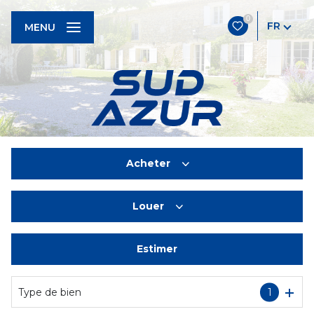
0
FR
MENU
Acheter
Louer
De l'ancien
Estimer
à l'année
De l'immo pro
Type de bien
1